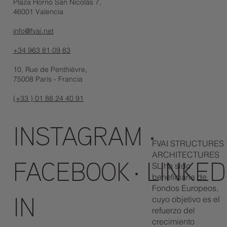
Plaza Horno San Nicolás 7,
46001 Valencia
info@fvai.net
+34 963 81 09 83
10, Rue de Penthièvre,
75008 París - Francia
(+33 ) 01 88 24 40 91
INSTAGRAM
·
FVAI STRUCTURES
ARCHITECTURES
SL ha sido
FACEBOOK
·
LINKED
beneficiaria de
Fondos Europeos,
cuyo objetivo es el
IN
refuerzo del
crecimiento