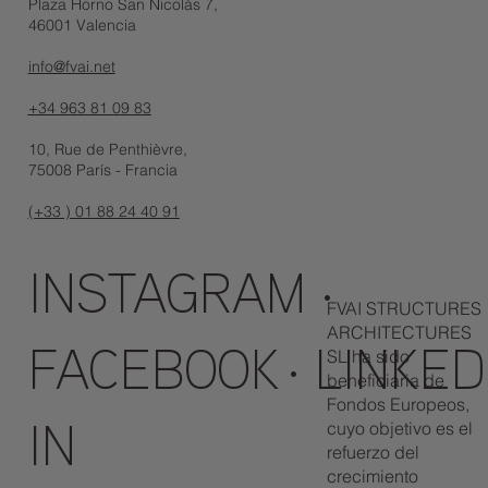
Plaza Horno San Nicolás 7,
46001 Valencia
info@fvai.net
+34 963 81 09 83
10, Rue de Penthièvre,
75008 París - Francia
(+33 ) 01 88 24 40 91
INSTAGRAM
·
FVAI STRUCTURES
ARCHITECTURES
SL ha sido
FACEBOOK
·
LINKED
beneficiaria de
Fondos Europeos,
cuyo objetivo es el
IN
refuerzo del
crecimiento