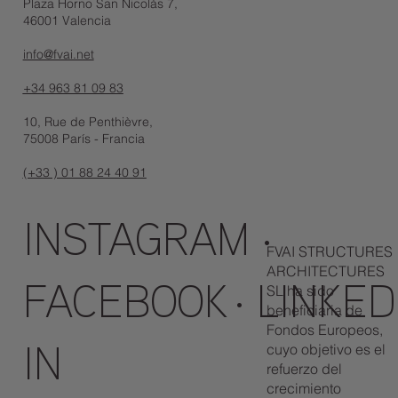
Plaza Horno San Nicolás 7,
46001 Valencia
info@fvai.net
+34 963 81 09 83
10, Rue de Penthièvre,
75008 París - Francia
(+33 ) 01 88 24 40 91
INSTAGRAM
·
FVAI STRUCTURES
ARCHITECTURES
SL ha sido
FACEBOOK
·
LINKED
beneficiaria de
Fondos Europeos,
cuyo objetivo es el
IN
refuerzo del
crecimiento