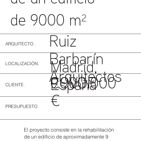
de 9000 m²
Ruiz
ARQUITECTO.
Barbarín
LOCALIZACIÓN.
Madrid,
Arquitectos
COVOP
9.900.000
España
CLIENTE.
€
PRESUPUESTO.
El proyecto consiste en la rehabilitación
de un edificio de aproximadamente 9