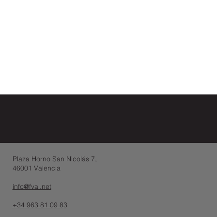
Plaza Horno San Nicolás 7,
46001 Valencia
info@fvai.net
+34 963 81 09 83