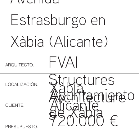
Estrasburgo en
Xàbia (Alicante)
FVAI
ARQUITECTO.
Structures
LOCALIZACIÓN.
Xàbia,
Ayuntamiento
Architecture
Alicante
CLIENTE.
de Xàbia
s
720.000 €
PRESUPUESTO.