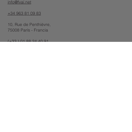
info@fvai.net
+34 963 81 09 83
10, Rue de Penthièvre,
75008 París - Francia
(+33 ) 01 88 24 40 91