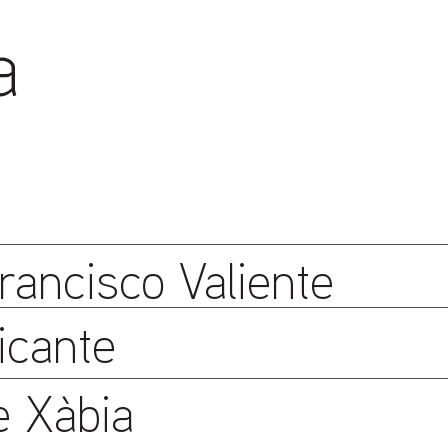
a
rancisco Valiente
icante
e Xàbia