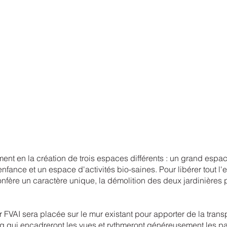
ment en la création de trois espaces différents : un grand espa
nfance et un espace d'activités bio-saines. Pour libérer tout l
 confère un caractère unique, la démolition des deux jardinière
 FVAI sera placée sur le mur existant pour apporter de la tran
g qui encadreront les vues et rythmeront généreusement les p