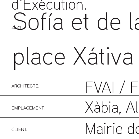
d'Exécution.
Sofía et de l
2021
place Xátiva
FVAI / F
ARCHITECTE.
Xàbia, Al
EMPLACEMENT.
Mairie d
CLIENT.