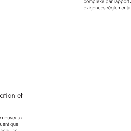
complexe par rapport 
exigences réglementai
ation et
de nouveaux
quent que
sols, les