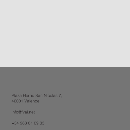
Plaza Horno San Nicolas 7,
46001 Valence
info@fvai.net
+34 963 81 09 83