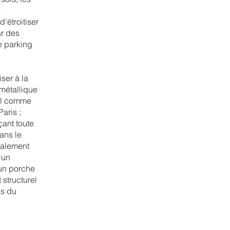
s
'étroitiser
ar des
le parking
ser à la
 métallique
ol comme
aris ;
ant toute
ans le
galement
'un
un porche
 structurel
as du