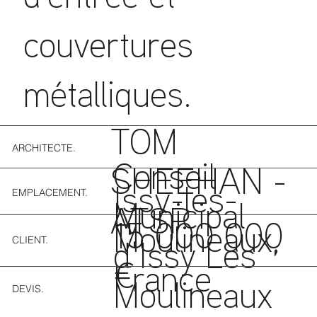
couvertures
métalliques.
TOM
ARCHITECTE.
Conseil
SHEEHAN -
EMPLACEMENT.
Issy-les-
Municipal
ATSP
15 000 000
Moulineaux,
CLIENT.
d'Issy Les
€
France
DEVIS.
Moulineaux