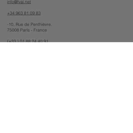
info@fvai.net
+34 963 81 09 83
-10, Rue de Penthièvre,
75008 París - France
(+33 ) 01 88 24 40 91